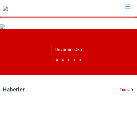
Sinop
Ayancık
Devamını Oku
Boyabat
Dikmen
Durağan
Erfelek
Haberler
Tümü
Gerze
Saraydüzü
Türkeli