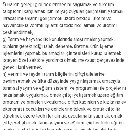
f) Halkın gereği gibi beslenmesini sağlamak ve tüketim
taleplerini karşılamak için ihtiyaç duyulan çalışmaları yapmak,
ihracat imkânlarını geliştirmek üzere bitkisel üretim ve
hayvancılıkta verimliliği artırıcı tedbirleri almak ve üretimi
çeşitlendirmek,
g) Tarım ve hayvancılık konularında araştırmalar yapmak,
bunların gerektirdiği ıslah, deneme, üretme, ürün işleme
işlemlerini yapmak, bu amaçlar için tesisleri kurup isletmek
isteyen özel sektöre yardımcı olmak, mevzuat çerçevesinde
gerekli izni vermek,
h) Verimli ve faydalı tarım bilgilerini çiftçi ailelerine
benimsetmek ve ülke düzeyinde yaygınlaştırmak amacıyla,
tarımsal yayım ve eğitim sistemi ve programları ile projelerini
hazırlamak, uygulamak, örnek çiftçi yetiştirmek üzere eğitim
program ve projeleri uygulamak, çiftçi kadınları ve kızlarına ev
ekonomisi, çocukları ve gençlerine teknik ve pratik çiftçilik
öğretmek üzere tedbirler almak, uygulamalar yapmak, örnek
çiftçi yetiştirmek, tarım yayımı ve eğitimi için her türlü eğitim
merkezi gibi tesisleri kurmak, kurslar açmak, bu alanlarda