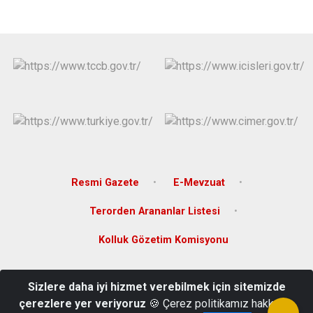
Resmi Gazete
E-Mevzuat
Terorden Arananlar Listesi
Kolluk Gözetim Komisyonu
Kırçal Mahallesi İtfaiye Sokak Milli Eğitim Hizmet Binası No: 26 Kat.
Sizlere daha iyi hizmet verebilmek için sitemizde
1 Dikmen/SİNOP
çerezlere yer veriyoruz
🍪 Çerez politikamız hakkında
368 771 20 01