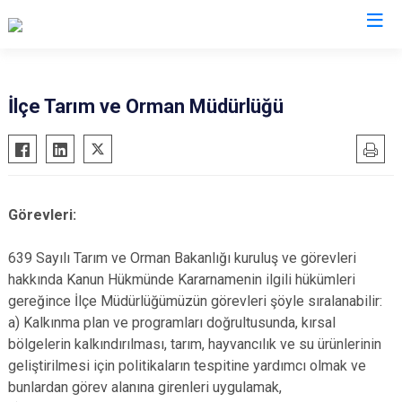
Sinop
İlçe Tarım ve Orman Müdürlüğü
Ayancık
Boyabat
Dikmen
Görevleri:
Durağan
Erfelek
639 Sayılı Tarım ve Orman Bakanlığı kuruluş ve görevleri
hakkında Kanun Hükmünde Kararnamenin ilgili hükümleri
Gerze
gereğince İlçe Müdürlüğümüzün görevleri şöyle sıralanabilir:
Saraydüzü
a) Kalkınma plan ve programları doğrultusunda, kırsal
Türkeli
bölgelerin kalkındırılması, tarım, hayvancılık ve su ürünlerinin
geliştirilmesi için politikaların tespitine yardımcı olmak ve
bunlardan görev alanına girenleri uygulamak,