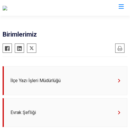
Sinop
Birimlerimiz
Ayancık
Boyabat
Dikmen
Durağan
İlçe Yazı İşleri Müdürlüğü
Erfelek
Gerze
Saraydüzü
Türkeli
Evrak Şefliği